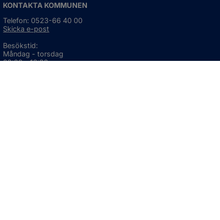
KONTAKTA KOMMUNEN
Telefon: 0523-66 40 00
Skicka e-post
Besökstid:
Måndag - torsdag
08:00 - 16:30
Fredag
08:00 - 15:00
Öppnas i nytt fönster.
För avvikande öppettider, 
klicka här
Press och informationsmaterial
DU KAN ÄVEN HITTA OSS HÄR
OM WEBBPLATSEN
Information om webbplatsen
Om kakor (cookies)
Tillgänglighetsredogörelse