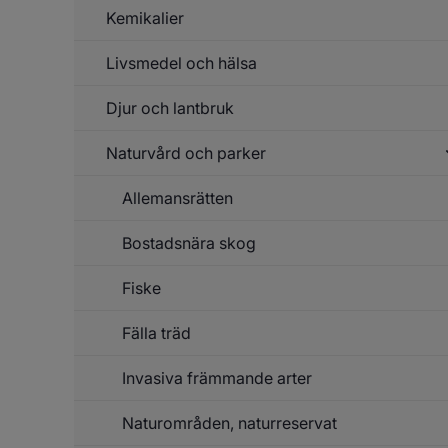
Kemikalier
Un
f
Br
Livsmedel och hälsa
Un
o
f
so
Ke
Djur och lantbruk
Un
f
Li
Naturvård och parker
Un
o
f
hä
D
Allemansrätten
Un
o
f
la
Na
Bostadsnära skog
o
pa
Fiske
Fälla träd
Invasiva främmande arter
Un
f
Fä
Naturområden, naturreservat
Un
t
f