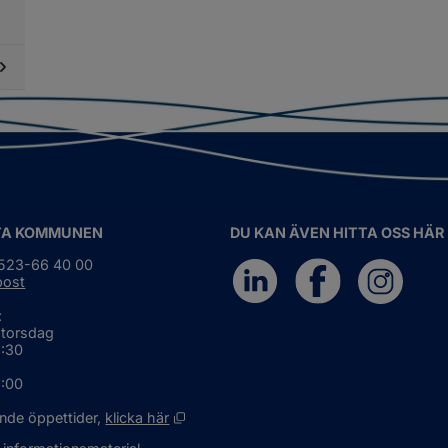
fall
dersidor
ch
ör
ervinning
mnar,
yggor
ch
öbodar
dersidor
ör
ljöskydd
TA KOMMUNEN
DU KAN ÄVEN HITTA OSS HÄR
0523-66 40 00
post
:
 torsdag
6:30
5:00
Öppnas i nytt fönster.
nde öppettider, 
klicka här