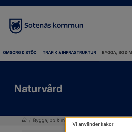
OMSORG & STÖD
TRAFIK & INFRASTRUKTUR
BYGGA, BO & M
Naturvård
/
Bygga, bo & miljö
/
Naturvård och parker
/
Vi använder kakor
Sotenäs kommun