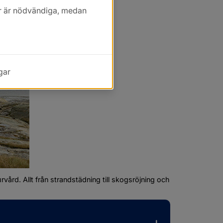
kor är nödvändiga, medan
gar
rd. Allt från strandstädning till skogsröjning och 