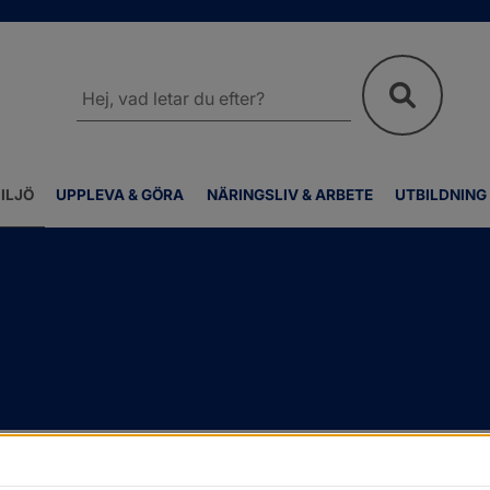
Sök
på
webbplatsen
ILJÖ
UPPLEVA & GÖRA
NÄRINGSLIV & ARBETE
UTBILDNING
Naturvård