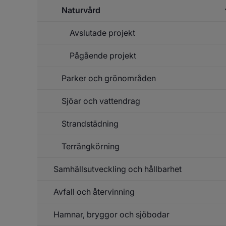
In
Naturvård
f
ar
Avslutade projekt
Un
f
Na
Pågående projekt
Parker och grönområden
Un
f
P
Sjöar och vattendrag
pr
Strandstädning
Un
f
Sj
Terrängkörning
o
va
Samhällsutveckling och hållbarhet
Avfall och återvinning
Un
f
Sa
Hamnar, bryggor och sjöbodar
Un
o
f
hå