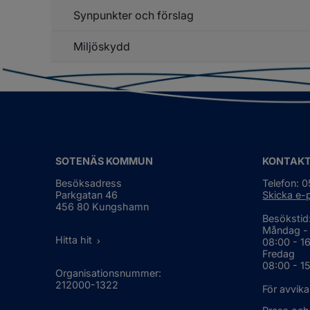
Av
Synpunkter och förslag
Un
o
f
åt
Ha
Miljöskydd
br
o
sj
Un
f
Mi
SOTENÄS KOMMUN
KONTAK
Besöksadress
Telefon: 
Parkgatan 46
Skicka e-
456 80 Kungshamn
Besökstid
Måndag -
Hitta hit
08:00 - 1
Fredag
08:00 - 1
Organisationsnummer:
212000-1322
För avvika