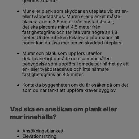
genomsiktbarhet.
Mur eller plank som skyddar en uteplats vid ett en- 
eller tvåbostadshus. Muren eller planket måste 
placeras inom 3,6 meter från bostadshuset, 
det ska placeras minst 4,5 meter från 
fastighetsgräns och får inte vara högre än 1,8 
meter. Under rubriken 
Relaterad information
 till 
höger kan du läsa mer om en skyddad uteplats.
Murar och plank som uppförs utanför 
detaljplanelagt område och sammanhållen 
bebyggelse som uppförs i omedelbar närhet av ett 
en- eller tvåbostadshus och inte närmare 
fastighetsgräns än 4,5 meter.
Kontakta byggenheten om du är osäker på om det 
som du har tänkt att uppföra kräver bygglov.
Vad ska en ansökan om plank eller 
mur innehålla?
Ansökningsblankett
Elevationsritning