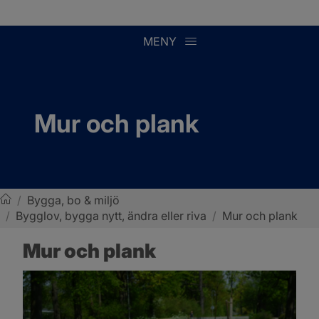
MENY
Mur och plank
/
Bygga, bo & miljö
/
Bygglov, bygga nytt, ändra eller riva
/
Mur och plank
Sotenäs kommun
Mur och plank