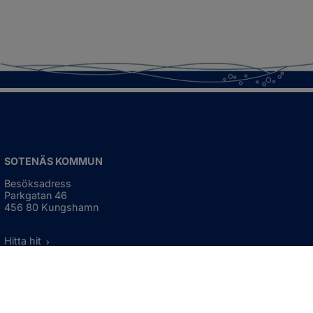
SOTENÄS KOMMUN
Besöksadress
Parkgatan 46
456 80 Kungshamn
Hitta hit
Organisationsnummer:
212000-1322
KONTAKTA KOMMUNEN