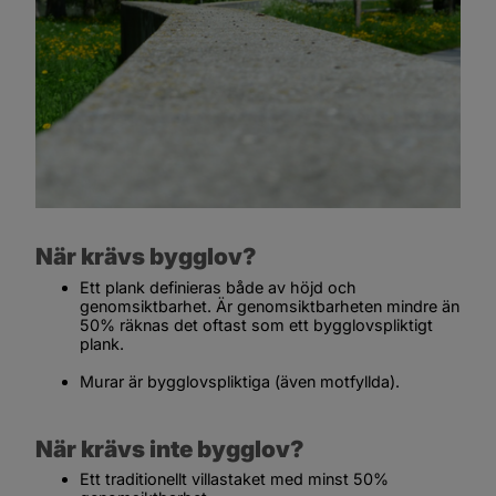
När krävs bygglov?
Ett plank definieras både av höjd och 
genomsiktbarhet. Är genomsiktbarheten mindre än 
50% räknas det oftast som ett bygglovspliktigt 
plank.
Murar är bygglovspliktiga (även motfyllda).
När krävs inte bygglov?
Ett traditionellt villastaket med minst 50% 