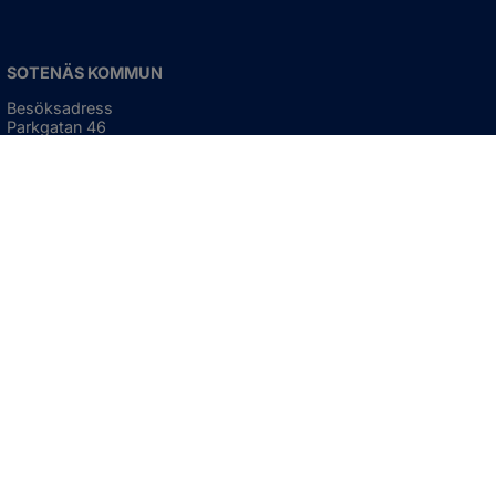
SOTENÄS KOMMUN
Besöksadress
Parkgatan 46
456 80 Kungshamn
Hitta hit
Organisationsnummer:
212000-1322
KONTAKTA KOMMUNEN
Telefon: 0523-66 40 00
Skicka e-post
Besökstid:
Måndag - torsdag
08:00 - 16:30
Fredag
08:00 - 15:00