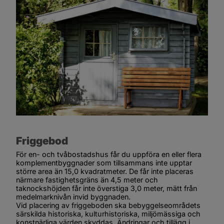
Friggebod
För en- och tvåbostadshus får du uppföra en eller flera 
komplementbyggnader som tillsammans inte upptar 
större area än 15,0 kvadratmeter. De får inte placeras 
närmare fastighetsgräns än 4,5 meter och 
taknockshöjden får inte överstiga 3,0 meter, mätt från 
medelmarknivån invid byggnaden.
Vid placering av friggeboden ska bebyggelseområdets 
särskilda historiska, kulturhistoriska, miljömässiga och 
konstnärliga värden skyddas. Ändringar och tillägg i 