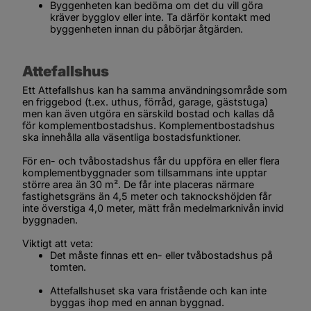
Byggenheten kan bedöma om det du vill göra 
kräver bygglov eller inte. Ta därför kontakt med 
byggenheten innan du påbörjar åtgärden.
Attefallshus
Ett Attefallshus kan ha samma användningsområde som 
en friggebod (t.ex. uthus, förråd, garage, gäststuga) 
men kan även utgöra en särskild bostad och kallas då 
för komplementbostadshus. Komplementbostadshus 
ska innehålla alla väsentliga bostadsfunktioner.
För en- och tvåbostadshus får du uppföra en eller flera 
komplementbyggnader som tillsammans inte upptar 
större area än 30 m². De får inte placeras närmare 
fastighetsgräns än 4,5 meter och taknockshöjden får 
inte överstiga 4,0 meter, mätt från medelmarknivån invid 
byggnaden.
Viktigt att veta:
Det måste finnas ett en- eller tvåbostadshus på 
tomten.
Attefallshuset ska vara fristående och kan inte 
byggas ihop med en annan byggnad. 