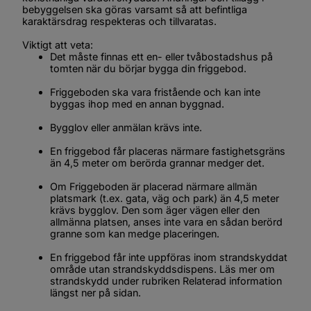
bebyggelsen ska göras varsamt så att befintliga 
karaktärsdrag respekteras och tillvaratas.
Viktigt att veta:
Det måste finnas ett en- eller tvåbostadshus på 
tomten när du börjar bygga din friggebod.
Friggeboden ska vara fristående och kan inte 
byggas ihop med en annan byggnad.
Bygglov eller anmälan krävs inte. 
En friggebod får placeras närmare fastighetsgräns 
än 4,5 meter om berörda grannar medger det.
Om Friggeboden är placerad närmare allmän 
platsmark (t.ex. gata, väg och park) än 4,5 meter 
krävs bygglov. Den som äger vägen eller den 
allmänna platsen, anses inte vara en sådan berörd 
granne som kan medge placeringen.
En friggebod får inte uppföras inom strandskyddat 
område utan strandskyddsdispens. Läs mer om 
strandskydd under rubriken 
Relaterad information
längst ner på sidan.