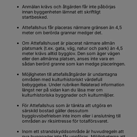
Anmälan krävs och åtgärden får inte påbörjas 
innan byggenheten lämnat ett skriftligt 
startbesked.
Attefallshus får placeras närmare gränsen än 4,5 
meter om berörda grannar medger det.
Om Attefallshuset är placerat närmare allmän 
platsmark (t.ex. gata, väg, natur och park) än 4,5 
meter krävs alltid bygglov. Den som äger vägen 
eller den allmänna platsen, anses inte vara en 
sådan berörd granne som kan medge placeringen.
Möjligheten till attefallsåtgärder är undantagna 
områden med kulturhistoriskt värdefull 
bebyggelse. Under rubriken 
Relaterad information
längst ner på sidan kan du läsa mer om 
kulturhistoriska byggnader och kulturmiljöer.
För Attefallshus som är tänkta att utgöra en 
särskild bostad gäller dessutom 
bygglovsbefrielsen inte inom eller i anslutning till 
områden av riksintresse för totalförsvaret.
Inom ett strandskyddsområde är huvudregeln att 
nya byggnader inte får uppföras. Möjligheterna att 