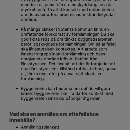
meddela dispens från strandskyddsreglerna är 
mycket små. Ta alltid kontakt med miljöenheten 
om du avser utföra arbeten inom strandskyddat 
område.
På många platser i Sotenäs kommun finns en 
omfattande förekomst av fornlämningar. Du ska i 
god tid ta reda på om tänkta byggnadsarbeten 
berör lagskyddade fornlämningar. Om så är fallet 
ska länsstyrelsen kontaktas. Allt arbete som 
innebär ingrepp inom fornlämning och dess 
omgivande område kräver tillstånd från 
länsstyrelsen. Det innebär att det är förbjudet att 
utan länsstyrelsens tillstånd rubba, ta bort, gräva 
ut, täcka över eller på annat sätt skada en 
fornlämning.
Byggenheten kan bedöma om det du vill göra 
kräver bygglov eller inte. Ta därför kontakt med 
byggenheten innan du påbörjar åtgärden.
Vad ska en anmälan om attefallshus 
innehålla?
Anmälningsblankett