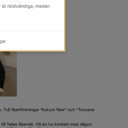
kor är nödvändiga, medan
gar
 Två fiberföreningar ”Askum fiber” och ”Tossene 
l Telias fibernät. Vill du ha kontakt med någon 