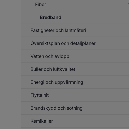
Fiber
Bredband
Un
f
Fi
Fastigheter och lantmäteri
Översiktsplan och detaljplaner
Un
f
Fa
Vatten och avlopp
Un
o
f
la
Öv
Buller och luftkvalitet
Un
o
f
de
Va
Energi och uppvärmning
Un
o
f
av
Bu
Flytta hit
Un
o
f
lu
En
Brandskydd och sotning
o
up
Kemikalier
Un
f