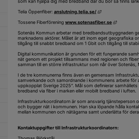
som kan hjälpa dig med bredband där du bor så finns länkar
Länk till annan we
Telia Öppenfiber: 
anslutning.telia.se/
Länk till 
Tossene Fiberförening 
www.sotenasfiber.se
Sotenäs Kommun arbetar med bredbandsutbyggnaden genom
marknadens aktörer. Målet är att inom eget geografiska o
tillgång till snabbt bredband om 1 Gbit och tillgång till sta
Digital kommunikation är grunden för ett fungerande sam
nät genom ett projekt tillsammans med regionen och fiberför
samman till en större infrastruktur som når över Sotenäs,
I de tre kommunerna finns även en gemensam Infrastrukturko
samverkande och samordnande i kommunens arbete för att n
uppkopplat Sverige 2025”. Mål som definierar samhällets be
bredband via fiber i marken eller mobilt bredband i luften.
Infrastrukturkoordinatorn är som ansvarig tjänsteperson 
och bygger nät i kommunen. Han ska löpande hålla kontakt m
mellan kommunen och nätägarna samt underlätta för deras
Kontaktuppgifter till Infrastrukturkoordinatorn:
Thomas Björkstål