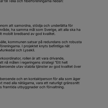
 till Telia och fiberföreningarna nedan:
bbplats, öppnas i nytt fönster.
annan webbplats, öppnas i nytt fönster.
 att samordna, stödja och underlätta för 
mråde, ha samma mål som Sverige, att alla ska ha 
bilt mobilt bredband av god kvalitet.
hälle, kommunen satsar på redundans och robusta 
eningarna. I projektet knyts befintliga nät 
 Munkedal och Lysekil.
ordinator, rollen är att vara drivande, 
å målen i regeringens strategi ”Ett helt 
roende utav stabila tjänster av god kvalitet över 
oberoende och en kontaktperson för alla som äger 
ed alla nätägarna, vara ett naturligt gränssnitt 
 framtida utbyggnader och förvaltning.