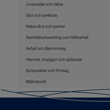
Br
Livsmedel och hälsa
Un
o
f
so
Ke
Djur och lantbruk
Un
f
Li
Naturvård och parker
Un
o
f
hä
D
Samhällsutveckling och hållbarhet
Un
o
f
la
Na
Avfall och återvinning
Un
o
f
pa
Sa
Hamnar, bryggor och sjöbodar
Un
o
f
hå
Av
Synpunkter och förslag
Un
o
f
åt
Ha
Miljöskydd
br
o
sj
Un
f
Mi