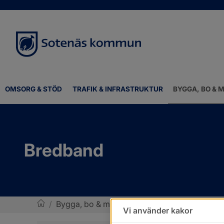
OMSORG & STÖD
TRAFIK & INFRASTRUKTUR
BYGGA, BO & M
Bredband
/
Bygga, bo & miljö
/
Bygglov, bygga nytt, ändr
Vi använder kakor
Sotenäs kommun