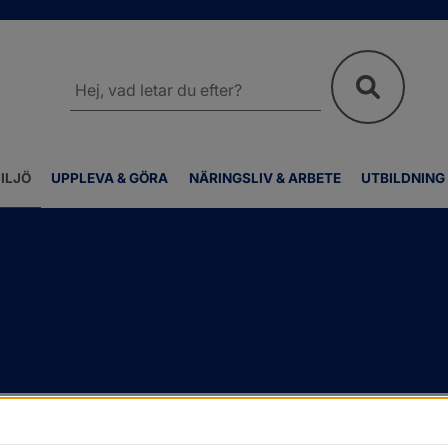
Sök
på
webbplatsen
ILJÖ
UPPLEVA & GÖRA
NÄRINGSLIV & ARBETE
UTBILDNING
a eller riva
/
Fiber
/
Bredband