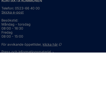
KONTAKTA KOMMUNEN
Telefon: 0523-66 40 00
Skicka e-post
Besökstid:
Måndag - torsdag
08:00 - 16:30
Fredag
08:00 - 15:00
Öppnas i nytt fönster.
För avvikande öppettider, 
klicka här
Press och informationsmaterial
DU KAN ÄVEN HITTA OSS HÄR
OM WEBBPLATSEN
Information om webbplatsen
Om kakor (cookies)
Tillgänglighetsredogörelse