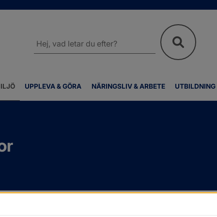
Sök
på
webbplatsen
ILJÖ
UPPLEVA & GÖRA
NÄRINGSLIV & ARBETE
UTBILDNING
or
a eller riva
/
Blanketter och checklistor