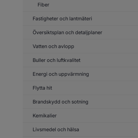
Fiber
Fastigheter och lantmäteri
Un
f
Fi
Översiktsplan och detaljplaner
Un
f
Fa
Vatten och avlopp
Un
o
f
la
Öv
Buller och luftkvalitet
Un
o
f
de
Va
Energi och uppvärmning
Un
o
f
av
Bu
Flytta hit
Un
o
f
lu
En
Brandskydd och sotning
o
up
Kemikalier
Un
f
Br
Livsmedel och hälsa
Un
o
f
so