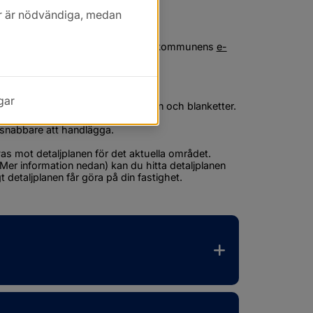
kor är nödvändiga, medan
vpliktig åtgärd (t.ex. eldstad, 
trollansvarig mm skickar du in via kommunens 
e-
ter.
p av mobilt bank-ID.
gar
ör bygglov- och anmälningsärenden och blanketter.
t snabbare att handlägga.
 mot detaljplanen för det aktuella området. 
 Mer
 information
 nedan) kan du hitta detaljplanen 
t detaljplanen får göra på din fastighet.