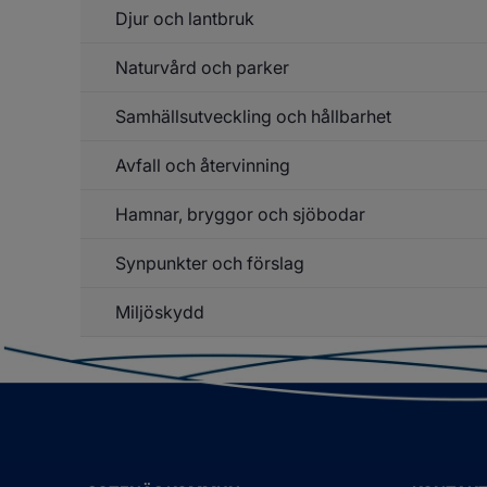
Ke
Djur och lantbruk
Un
f
Li
Naturvård och parker
Un
o
f
hä
D
Samhällsutveckling och hållbarhet
Un
o
f
la
Na
Avfall och återvinning
Un
o
f
pa
Sa
Hamnar, bryggor och sjöbodar
Un
o
f
hå
Av
Synpunkter och förslag
Un
o
f
åt
Ha
Miljöskydd
br
o
sj
Un
f
Mi