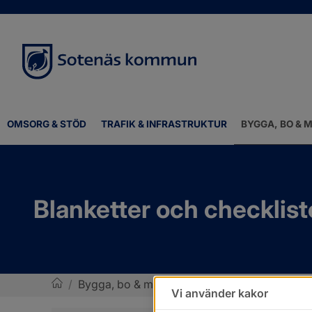
OMSORG & STÖD
TRAFIK & INFRASTRUKTUR
BYGGA, BO & M
Blanketter och checklist
/
Bygga, bo & miljö
/
Bygglov, bygga nytt, ändr
Vi använder kakor
Sotenäs kommun