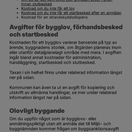
innan slutbesked
Kostnad om du inte får ett lov
Kostnad om du inte får ett startbesked efter en anmälan
Kostnad för en strandskyddsdispens
Avgifter för bygglov, förhandsbesked 
och startbesked
Kostnaden för ett bygglov varierar beroende på typ av 
ärende, byggnadens storlek, om åtgärden planeras inom 
eller utanför detaljplanelagt område med mera. I avgiften 
ingår bland annat kostnader för administration, 
handläggning, startbesked och slutbesked.
Taxan i sin helhet finns under
 relaterad information
 längst 
ner på sidan.
Kommunen kan även ta ut en avgift för kopiering och 
utskrift av allmänna handlingar, se mer under 
relaterad 
information
 längst ner på sidan.
Olovligt byggande
Om du uppför något som är bygglovs- eller 
anmälningspliktigt utan att anmäla det till Miljö- och 
byggnämnden kommer frågan om byggsanktionsavgift 