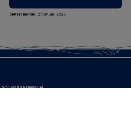
Senast ändrad:
27 januari 2026
SOTENÄS KOMMUN
Besöksadress
Parkgatan 46
456 80 Kungshamn
Hitta hit